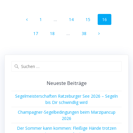
Beitragsnavigation
Seite
Seite
Seite
Seite
1
…
14
15
16
Seite
Seite
Seite
17
18
…
38
Suchen
nach:
Neueste Beiträge
Segelmeisterschaften Ratzeburger See 2026 – Segeln
bis Dir schwindlig wird
Champagner-Segelbedingungen beim Marzipancup
2026
Der Sommer kann kommen: Fleißige Hände trotzen