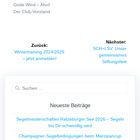
Gode Wind – Ahoi!
Der Club-Vorstand
Beitragsnavigation
Nächster:
Zurück:
Nächster
SCH+LSV: Unser
Vorheriger
Wintertraining 2024/2025
Beitrag:
gemeinsames
Beitrag:
– jetzt anmelden!
Stiftungsfest
Suchen
nach:
Neueste Beiträge
Segelmeisterschaften Ratzeburger See 2026 – Segeln
bis Dir schwindlig wird
Champagner-Segelbedingungen beim Marzipancup