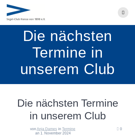
Zum
Inhalt
springen
Die nächsten
Termine in
unserem Club
Die nächsten Termine
in unserem Club
von
Anja Dames
in
Termine
0
an 1. November 2024