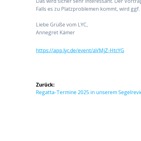
Das wird sicher sehr interessant. Der Vortrag
Falls es zu Platzproblemen kommt, wird ggf
Liebe Grüße vom LYC,
Annegret Kämer
https://app.lyc.de/event/aVMjZ-HtcYG
Beitragsnavigation
Zurück:
Vorheriger
Regatta-Termine 2025 in unserem Segelrevi
Beitrag: