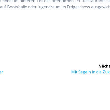
 findet im hinteren Teil des öffentlichen LYC-Restaurants sa
. auf Bootshalle oder Jugendraum im Erdgeschoss ausgewic
Nächs
Nächster
er
Mit Segeln in die Zu
Beitrag: