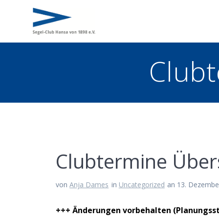
Zum
Inhalt
springen
Clubt
Clubtermine Über
von
Anja Dames
in
Uncategorized
an 13. Dezembe
+++ Änderungen vorbehalten (Planungssta