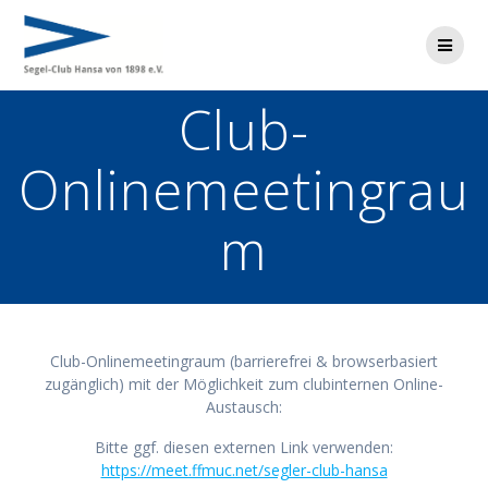
Zum
Inhalt
springen
Club-
Onlinemeetingrau
m
Club-Onlinemeetingraum (barrierefrei & browserbasiert
zugänglich) mit der Möglichkeit zum clubinternen Online-
Austausch:
Bitte ggf. diesen externen Link verwenden:
https://meet.ffmuc.net/segler-club-hansa