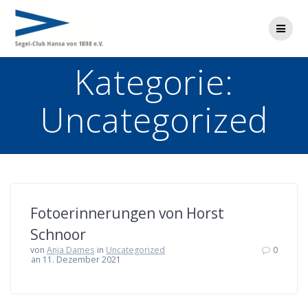
Zum
Inhalt
springen
Kategorie:
Uncategorized
Fotoerinnerungen von Horst
Schnoor
von
Anja Dames
in
Uncategorized
0
an 11. Dezember 2021