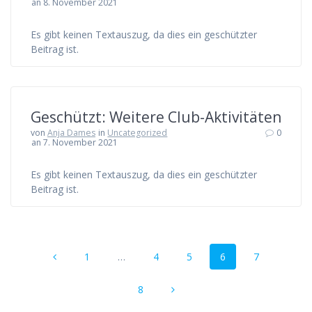
an 8. November 2021
Es gibt keinen Textauszug, da dies ein geschützter
Beitrag ist.
Geschützt: Weitere Club-Aktivitäten
von
Anja Dames
in
Uncategorized
0
an 7. November 2021
Es gibt keinen Textauszug, da dies ein geschützter
Beitrag ist.
Beitragsnavigation
Seite
Seite
Seite
Seite
Seite
1
…
4
5
6
7
Seite
8