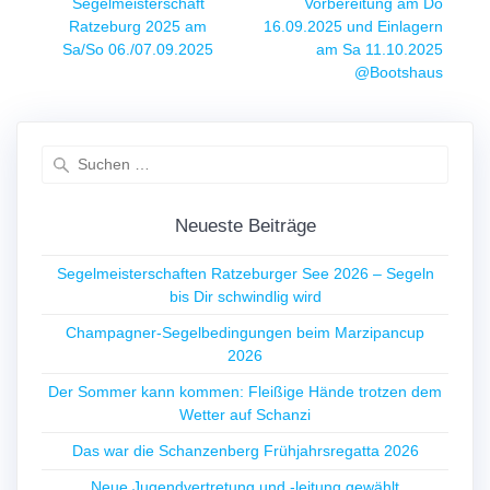
Vorheriger
Beitrag:
Segelmeisterschaft
Vorbereitung am Do
Beitrag:
Ratzeburg 2025 am
16.09.2025 und Einlagern
Sa/So 06./07.09.2025
am Sa 11.10.2025
@Bootshaus
Suchen
nach:
Neueste Beiträge
Segelmeisterschaften Ratzeburger See 2026 – Segeln
bis Dir schwindlig wird
Champagner-Segelbedingungen beim Marzipancup
2026
Der Sommer kann kommen: Fleißige Hände trotzen dem
Wetter auf Schanzi
Das war die Schanzenberg Frühjahrsregatta 2026
Neue Jugendvertretung und -leitung gewählt