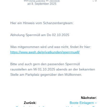
von
Anja Dames
in
Termine
0
an 8. September 2025
Hier ein Hinweis vom Schanzenbergteam:
Abholung Sperrmüll am Do 02.10.2025
Was mitgenommen wird und was nicht, findet ihr hier:
https://www.awsh.de/privatkunden/sperrmuell/
Bitte und auch gern den passenden Sperrmüll
rausstellen am Mi 01.10.2025 abends an der bekannten
Stelle am Parkplatz gegenüber den Mülltonnen.
Beitragsnavigation
Nächster:
Nächster
Zurück:
Boote Einlagern –