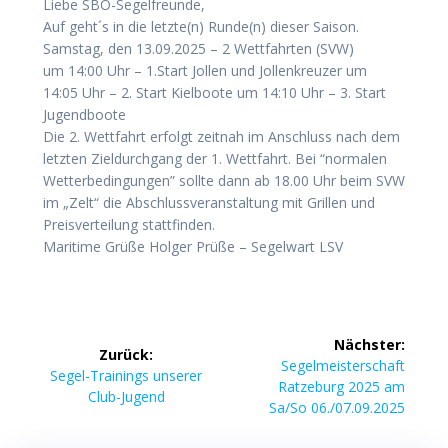
Liebe SBO-Segelfreunde,
Auf geht´s in die letzte(n) Runde(n) dieser Saison.
Samstag, den 13.09.2025 – 2 Wettfahrten (SVW)
um 14:00 Uhr – 1.Start Jollen und Jollenkreuzer um
14:05 Uhr – 2. Start Kielboote um 14:10 Uhr – 3. Start
Jugendboote
Die 2. Wettfahrt erfolgt zeitnah im Anschluss nach dem
letzten Zieldurchgang der 1. Wettfahrt. Bei “normalen
Wetterbedingungen” sollte dann ab 18.00 Uhr beim SVW
im „Zelt“ die Abschlussveranstaltung mit Grillen und
Preisverteilung stattfinden.
Maritime Grüße Holger Prüße – Segelwart LSV
Beitragsnavigation
Nächster:
Zurück:
Nächster
Segelmeisterschaft
Vorheriger
Segel-Trainings unserer
Beitrag:
Ratzeburg 2025 am
Beitrag:
Club-Jugend
Sa/So 06./07.09.2025