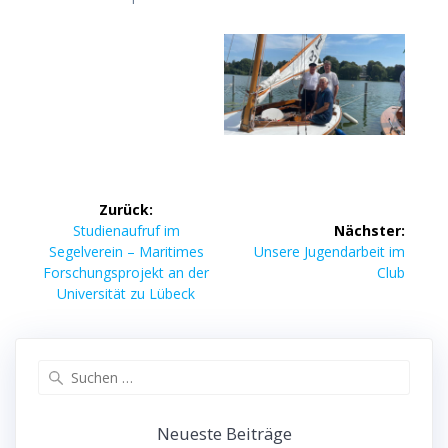
Beitragsnavigation
Zurück:
Vorheriger
Studienaufruf im
Nächster:
Beitrag:
Nächster
Segelverein – Maritimes
Unsere Jugendarbeit im
Beitrag:
Forschungsprojekt an der
Club
Universität zu Lübeck
Suchen
nach:
Neueste Beiträge