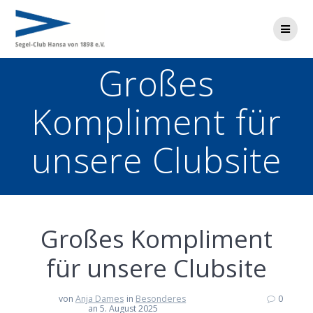
Zum
Inhalt
springen
Großes
Kompliment für
unsere Clubsite
Großes Kompliment
für unsere Clubsite
von
Anja Dames
in
Besonderes
0
an 5. August 2025