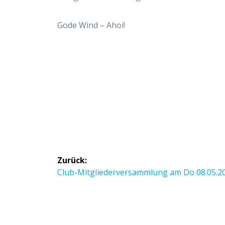
Gode Wind – Ahoi!
Beitragsnavigation
Zurück:
Vorheriger
Club-Mitgliederversammlung am Do 08.05.2
Beitrag: