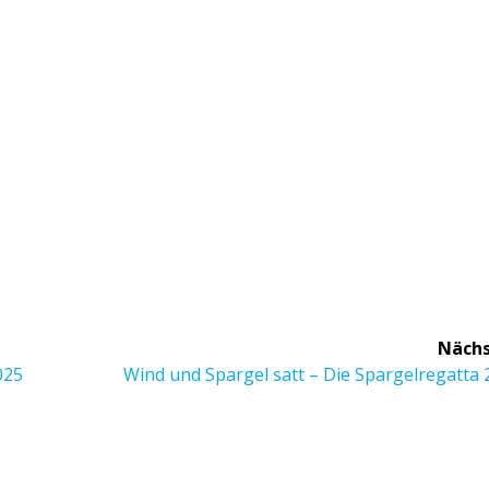
Nächs
Nächster
025
Wind und Spargel satt – Die Spargelregatta
Beitrag: