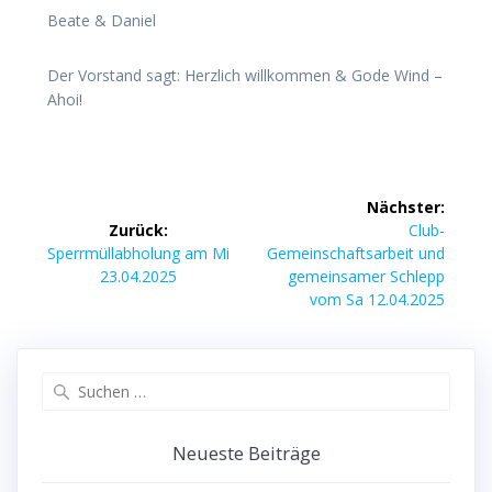
Beate & Daniel
Der Vorstand sagt: Herzlich willkommen & Gode Wind –
Ahoi!
Beitragsnavigation
Nächster:
Nächster
Zurück:
Club-
Vorheriger
Beitrag:
Sperrmüllabholung am Mi
Gemeinschaftsarbeit und
Beitrag:
23.04.2025
gemeinsamer Schlepp
vom Sa 12.04.2025
Suchen
nach:
Neueste Beiträge