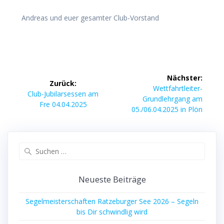
Andreas und euer gesamter Club-Vorstand
Beitragsnavigation
Nächster:
Zurück:
Nächster
Wettfahrtleiter-
Vorheriger
Club-Jubilarsessen am
Beitrag:
Grundlehrgang am
Beitrag:
Fre 04.04.2025
05./06.04.2025 in Plön
Suchen
nach:
Neueste Beiträge
Segelmeisterschaften Ratzeburger See 2026 – Segeln
bis Dir schwindlig wird