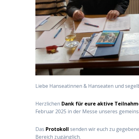
Liebe Hanseatinnen & Hanseaten und segel
Herzlichen
Dank für eure aktive Teilnahm
Februar 2025 in der Messe unseres gemein
Das
Protokoll
senden wir euch zu gegebener
Bereich zugänglich.