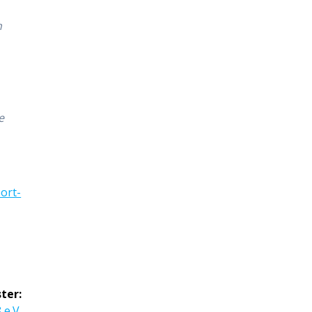
n
e
ort-
ter:
e.V.