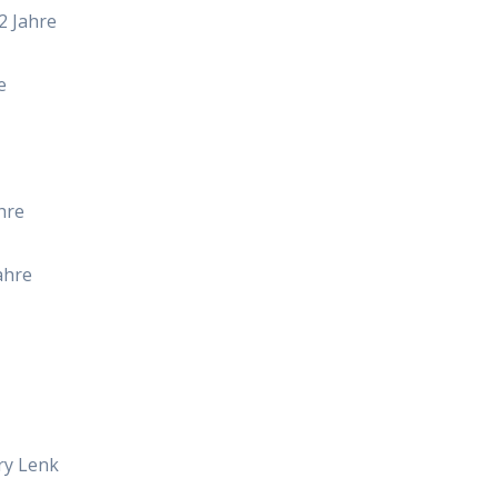
2 Jahre
e
hre
ahre
ry Lenk