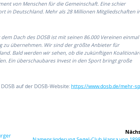
ent von Menschen für die Gemeinschaft. Eine schier
ort in Deutschland. Mehr als 28 Millionen Mitgliedschaften i
r dem Dach des DOSB ist mit seinen 86.000 Vereinen einmal
ng zu übernehmen. Wir sind der größte Anbieter für
nd. Bald werden wir sehen, ob die zukünftigen Koalitionär
fen. Ein überschaubares Invest in den Sport bringt große
s DOSB auf der DOSB-Website:
https://www.dosb.de/mehr-sp
Nächs
urger
Nächster
Namensänderung Segel-Club Hansa von 1898 