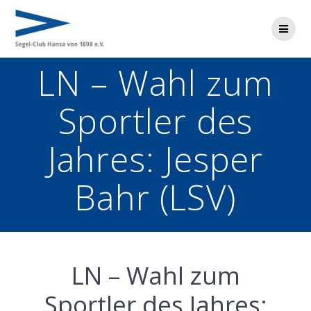
Zum
Inhalt
springen
LN – Wahl zum
Sportler des
Jahres: Jesper
Bahr (LSV)
LN – Wahl zum
Sportler des Jahres: