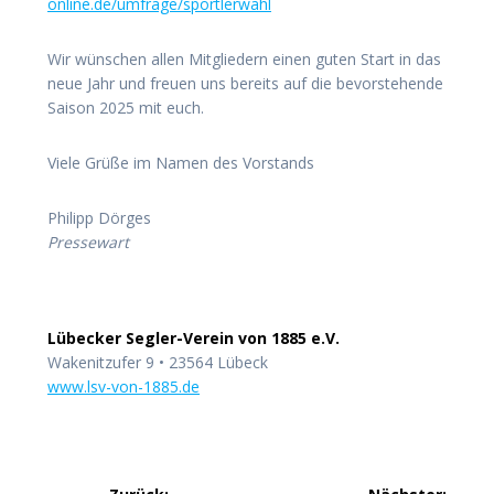
online.de/umfrage/sportlerwahl
Wir wünschen allen Mitgliedern einen guten Start in das
neue Jahr und freuen uns bereits auf die bevorstehende
Saison 2025 mit euch.
Viele Grüße im Namen des Vorstands
Philipp Dörges
Pressewart
Lübecker Segler-Verein von 1885 e.V.
Wakenitzufer 9 • 23564 Lübeck
www.lsv-von-1885.de
Beitragsnavigation