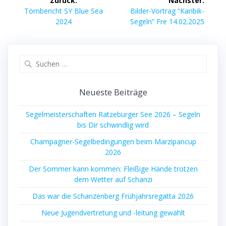
Zurück:
Nächster:
Vorheriger
Nächster
Törnbericht SY Blue Sea
Bilder-Vortrag “Karibik-
Beitrag:
Beitrag:
2024
Segeln” Fre 14.02.2025
Suchen
nach:
Neueste Beiträge
Segelmeisterschaften Ratzeburger See 2026 – Segeln
bis Dir schwindlig wird
Champagner-Segelbedingungen beim Marzipancup
2026
Der Sommer kann kommen: Fleißige Hände trotzen
dem Wetter auf Schanzi
Das war die Schanzenberg Frühjahrsregatta 2026
Neue Jugendvertretung und -leitung gewählt