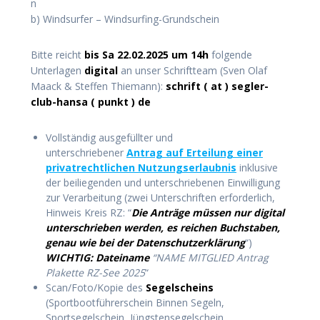
n
b) Windsurfer – Windsurfing-Grundschein
Bitte reicht
bis Sa 22.02.2025 um 14h
folgende
Unterlagen
digital
an unser Schriftteam (Sven Olaf
Maack & Steffen Thiemann):
schrift ( at ) segler-
club-hansa ( punkt ) de
Vollständig ausgefüllter und
unterschriebener
Antrag auf Erteilung einer
privatrechtlichen Nutzungserlaubnis
inklusive
der beiliegenden und unterschriebenen Einwilligung
zur Verarbeitung (zwei Unterschriften erforderlich,
Hinweis Kreis RZ: “
Die Anträge müssen nur digital
unterschrieben werden, es reichen Buchstaben,
genau wie bei der Datenschutzerklärung
“)
WICHTIG: Dateiname
“NAME MITGLIED Antrag
Plakette RZ-See 2025
“
Scan/Foto/Kopie des
Segelscheins
(Sportbootführerschein Binnen Segeln,
Sportsegelschein, Jüngstensegelschein,