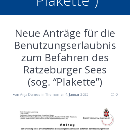
“Plakette”)
Neue Anträge für die
Benutzungserlaubnis
zum Befahren des
Ratzeburger Sees
(sog. “Plakette”)
von
Anja Dames
in
Themen
an 4. Januar 2025
0