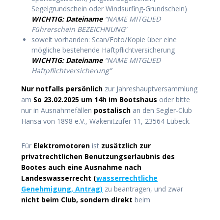
Segelgrundschein oder Windsurfing-Grundschein)
WICHTIG: Dateiname
“NAME MITGLIED
Führerschein BEZEICHNUNG
“
soweit vorhanden: Scan/Foto/Kopie über eine
mögliche bestehende Haftpflichtversicherung
WICHTIG: Dateiname
“NAME MITGLIED
Haftpflichtversicherung”
Nur notfalls persönlich
zur Jahreshauptversammlung
am
So 23.02.2025 um 14h im Bootshaus
oder bitte
nur in Ausnahmefällen
postalisch
an den Segler-Club
Hansa von 1898 e.V., Wakenitzufer 11, 23564 Lübeck.
Für
Elektromotoren
ist
zusätzlich zur
privatrechtlichen Benutzungserlaubnis des
Bootes auch eine Ausnahme nach
Landeswasserrecht (
wasserrechtliche
Genehmigung, Antrag)
zu beantragen, und zwar
nicht beim Club, sondern direkt
beim