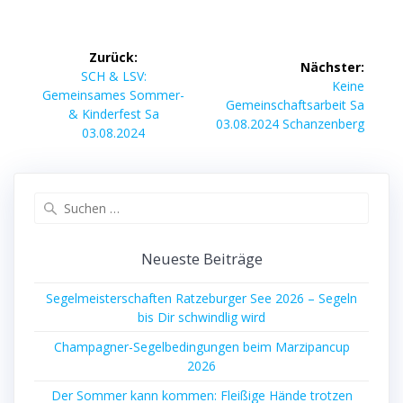
Beitragsnavigation
Zurück:
Nächster:
Vorheriger
SCH & LSV:
Nächster
Keine
Beitrag:
Gemeinsames Sommer-
Beitrag:
Gemeinschaftsarbeit Sa
& Kinderfest Sa
03.08.2024 Schanzenberg
03.08.2024
Suchen
nach:
Neueste Beiträge
Segelmeisterschaften Ratzeburger See 2026 – Segeln
bis Dir schwindlig wird
Champagner-Segelbedingungen beim Marzipancup
2026
Der Sommer kann kommen: Fleißige Hände trotzen