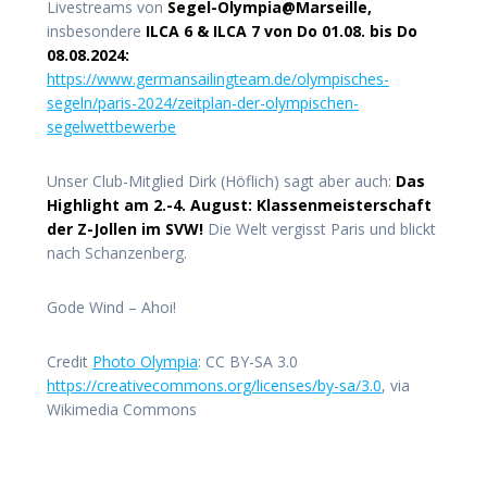
Livestreams von
Segel-Olympia@Marseille,
insbesondere
ILCA 6 & ILCA 7 von Do 01.08. bis Do
08.08.2024:
https://www.germansailingteam.de/olympisches-
segeln/paris-2024/zeitplan-der-olympischen-
segelwettbewerbe
Unser Club-Mitglied Dirk (Höflich) sagt aber auch:
Das
Highlight am 2.-4. August: Klassenmeisterschaft
der Z-Jollen im SVW!
Die Welt vergisst Paris und blickt
nach Schanzenberg.
Gode Wind – Ahoi!
Credit
Photo Olympia
: CC BY-SA 3.0
https://creativecommons.org/licenses/by-sa/3.0
, via
Wikimedia Commons