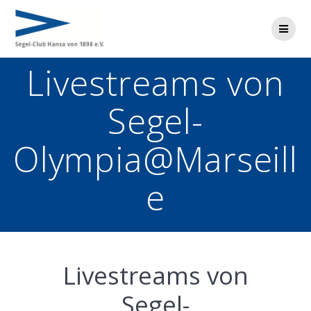
Zum
Inhalt
springen
Livestreams von
Segel-
Olympia@Marseill
e
Livestreams von
Segel-