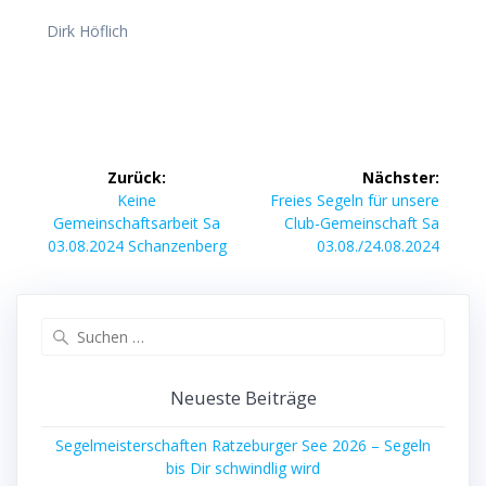
Dirk Höflich
Beitragsnavigation
Zurück:
Nächster:
Vorheriger
Nächster
Keine
Freies Segeln für unsere
Beitrag:
Beitrag:
Gemeinschaftsarbeit Sa
Club-Gemeinschaft Sa
03.08.2024 Schanzenberg
03.08./24.08.2024
Suchen
nach:
Neueste Beiträge
Segelmeisterschaften Ratzeburger See 2026 – Segeln
bis Dir schwindlig wird