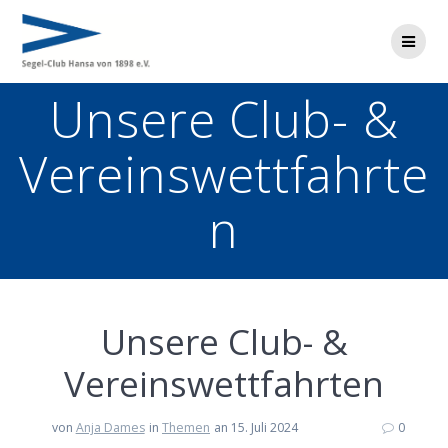
Zum
Inhalt
springen
Unsere Club- &
Vereinswettfahrte
n
Unsere Club- &
Vereinswettfahrten
von
Anja Dames
in
Themen
an 15. Juli 2024
0