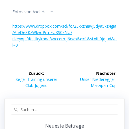
Fotos von Axel Heller:
https://www.dropbox.com/scl/fo/23xxzniavj5dya5kz4gia
/AIeDe3KzWlwoPm-FUXS0xNU?
rlkey=pi0fdt1kylmna3wccermj6rwb&e=1&st=fn0jdjud&d
l=0
Beitragsnavigation
Zurück:
Nächster:
Vorheriger
Nächster
Segel-Training unserer
Unser Niederegger-
Beitrag:
Beitrag:
Club-Jugend
Marzipan-Cup
Suchen
nach:
Neueste Beiträge