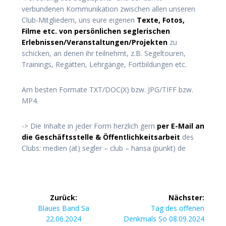
verbundenen Kommunikation zwischen allen unseren
Club-Mitgliedern, uns eure eigenen
Texte, Fotos,
Filme etc. von persönlichen seglerischen
Erlebnissen/Veranstaltungen/Projekten
zu
schicken, an denen ihr teilnehmt, z.B. Segeltouren,
Trainings, Regatten, Lehrgänge, Fortbildungen etc.
Am besten Formate TXT/DOC(X) bzw. JPG/TIFF bzw.
MP4.
-> Die Inhalte in jeder Form herzlich gern
per E-Mail an
die Geschäftsstelle & Öffentlichkeitsarbeit
des
Clubs: medien (at) segler – club – hansa (punkt) de
Beitragsnavigation
Zurück:
Nächster:
Vorheriger
Nächster
Blaues Band Sa
Tag des offenen
Beitrag:
Beitrag:
22.06.2024
Denkmals So 08.09.2024