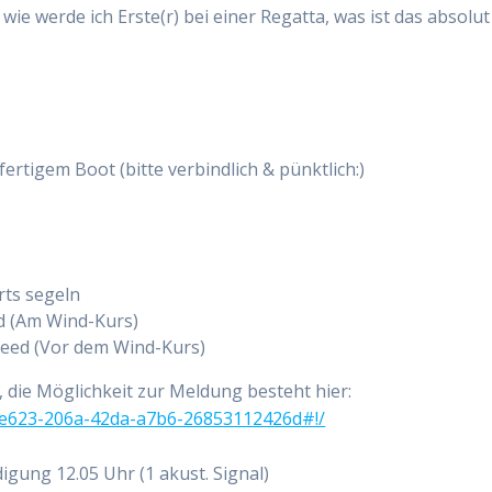
 wie werde ich Erste(r) bei einer Regatta, was ist das absolut
fertigem Boot (bitte verbindlich & pünktlich:)
rts segeln
d (Am Wind-Kurs)
eed (Vor dem Wind-Kurs)
, die Möglichkeit zur Meldung besteht hier:
fe623-206a-42da-a7b6-26853112426d#!/
igung 12.05 Uhr (1 akust. Signal)