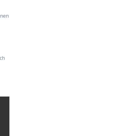
inen
ch