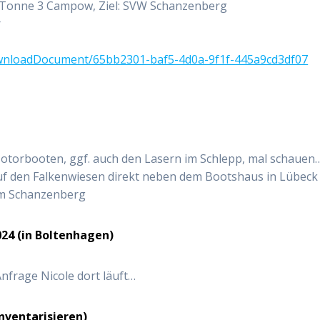
 Tonne 3 Campow, Ziel: SVW Schanzenberg
r
wnloadDocument/65bb2301-baf5-4d0a-9f1f-445a9cd3df07
torbooten, ggf. auch den Lasern im Schlepp, mal schauen
f den Falkenwiesen direkt neben dem Bootshaus in Lübeck
um Schanzenberg
2024 (in Boltenhagen)
Anfrage Nicole dort läuft…
nventarisieren)