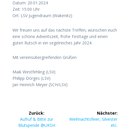
Datum: 20.01.2024
Zeit: 15:00 Uhr
Ort: LSV Jugendraum (Wakenitz)
Wir freuen uns auf das nächste Treffen, wünschen euch
eine schöne Adventszeit, frohe Festtage und einen
guten Rutsch in ein segelreiches Jahr 2024.
Mit vereinsübergreifenden Grüßen
Maik Westfehling (LSV)
Philipp Dörges (LSV)
Jan Heinrich Meyer (SCH/LSV)
Beitragsnavigation
Zurück:
Nächster:
Vorheriger
Nächster
Aufruf & Bitte zur
Weihnachtsfeier, Silvester
Beitrag:
Beitrag:
Blutspende @UKSH
etc.