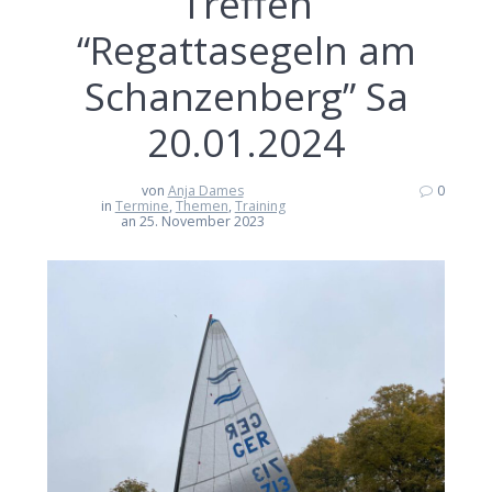
Treffen
“Regattasegeln am
Schanzenberg” Sa
20.01.2024
von
Anja Dames
0
in
Termine
,
Themen
,
Training
an 25. November 2023